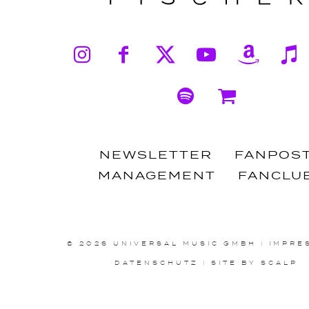
Instagram
Facebook
X
YouTub
Ama
Spotify
Shop
NEWSLETTER
FANPOS
MANAGEMENT
FANCLU
© 2026 UNIVERSAL MUSIC GMBH
|
IMPRE
DATENSCHUTZ
|
SITE BY SCALP