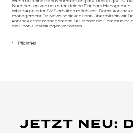
Wenn du deine Handynummer angibst, bestätigst Du, da
Nachrichten von uns oder Helene Fischers Management
WhatsApp oder SMS erhalten möchtest. Damit kanthak a
management Dir News schicken kann, übermitteln wir De
kanthak artist management. Du kannst die Community je
die Chat-Einstellungen verlassen.
* = Pflichtfeld
JETZT NEU: 