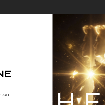
Skip to Main Content
NE
erten