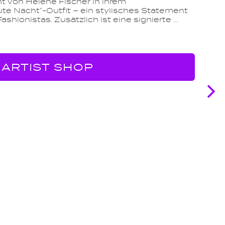
t von Helene Fischer in ihrem
e Nacht“-Outfit – ein stylisches Statement
shionistas. Zusätzlich ist eine signierte …
ARTIST SHOP