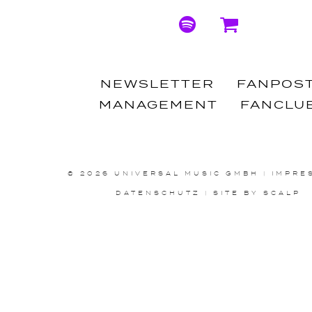
Spotify
Shop
NEWSLETTER
FANPOS
MANAGEMENT
FANCLU
© 2026 UNIVERSAL MUSIC GMBH
|
IMPRE
DATENSCHUTZ
|
SITE BY SCALP